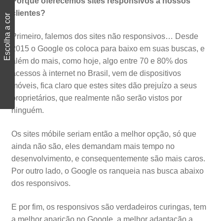
Porque oferecemos sites responsivos a nossos
clientes?
Escolha a cor
Primeiro, falemos dos sites não responsivos… Desde
2015 o Google os coloca para baixo em suas buscas, e
além do mais, como hoje, algo entre 70 e 80% dos
acessos à internet no Brasil, vem de dispositivos
móveis, fica claro que estes sites dão prejuízo a seus
proprietários, que realmente não serão vistos por
ninguém.
Os sites móbile seriam então a melhor opção, só que
ainda não são, eles demandam mais tempo no
desenvolvimento, e consequentemente são mais caros.
Por outro lado, o Google os ranqueia nas busca abaixo
dos responsivos.
E por fim, os responsivos são verdadeiros curingas, tem
a melhor aparição no Google, a melhor adaptação a