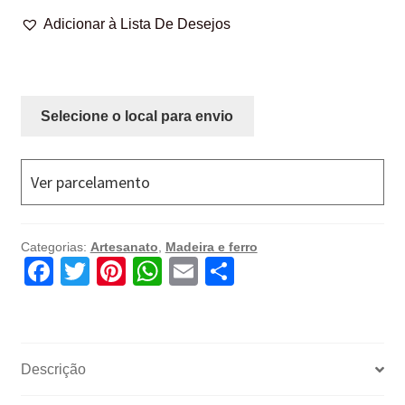
quantidade
Adicionar à Lista De Desejos
Selecione o local para envio
Ver parcelamento
Categorias:
Artesanato
,
Madeira e ferro
F
T
Pi
W
E
C
a
wi
nt
h
m
o
c
tt
er
at
ail
m
e
er
e
s
p
Descrição
b
st
A
ar