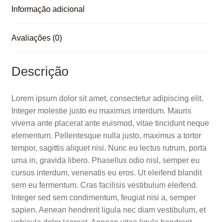
o
p
til
Informação adicional
o
p
h
k
ar
Avaliações (0)
Descrição
Lorem ipsum dolor sit amet, consectetur adipiscing elit.
Integer molestie justo eu maximus interdum. Mauris
viverra ante placerat ante euismod, vitae tincidunt neque
elementum. Pellentesque nulla justo, maximus a tortor
tempor, sagittis aliquet nisi. Nunc eu lectus rutrum, porta
urna in, gravida libero. Phasellus odio nisl, semper eu
cursus interdum, venenatis eu eros. Ut eleifend blandit
sem eu fermentum. Cras facilisis vestibulum eleifend.
Integer sed sem condimentum, feugiat nisi a, semper
sapien. Aenean hendrerit ligula nec diam vestibulum, et