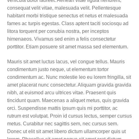
vehicula dolor laoreet. Aenean vitae ligula hendrerit,
consequat velit vitae, malesuada velit. Pellentesque
habitant morbi tristique senectus et netus et malesuada
fames ac turpis egestas. Class aptent taciti sociosqu ad
litora torquent per conubia nostra, per inceptos
himenaeos. Vivamus sed enim a felis consectetur
porttitor. Etiam posuere sit amet massa sed elementum.
Mauris sit amet luctus lacus, vel congue tellus. Mauris
condimentum justo neque, ut elementum tortor
condimentum ac. Nunc molestie leo eu lorem fringilla, sit
amet placerat nunc consectetur. Aliquam gravida gravida
nibh, at euismod arcu ultrices vitae. Praesent quis
tincidunt quam. Maecenas a aliquet metus, quis gravida
orci. Suspendisse mattis ipsum quis mi porttitor, ac
rutrum est volutpat. Proin id cursus lectus, semper cursus
metus. Curabitur nec sagittis sem, nec cursus sem.
Donec ut elit sit amet libero dictum ullamcorper quis ut