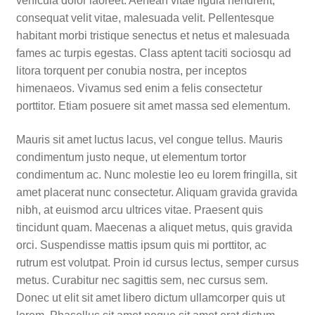
vehicula dolor laoreet. Aenean vitae ligula hendrerit,
consequat velit vitae, malesuada velit. Pellentesque
habitant morbi tristique senectus et netus et malesuada
fames ac turpis egestas. Class aptent taciti sociosqu ad
litora torquent per conubia nostra, per inceptos
himenaeos. Vivamus sed enim a felis consectetur
porttitor. Etiam posuere sit amet massa sed elementum.
Mauris sit amet luctus lacus, vel congue tellus. Mauris
condimentum justo neque, ut elementum tortor
condimentum ac. Nunc molestie leo eu lorem fringilla, sit
amet placerat nunc consectetur. Aliquam gravida gravida
nibh, at euismod arcu ultrices vitae. Praesent quis
tincidunt quam. Maecenas a aliquet metus, quis gravida
orci. Suspendisse mattis ipsum quis mi porttitor, ac
rutrum est volutpat. Proin id cursus lectus, semper cursus
metus. Curabitur nec sagittis sem, nec cursus sem.
Donec ut elit sit amet libero dictum ullamcorper quis ut