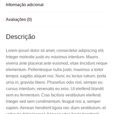
o
p
til
Informação adicional
o
p
h
k
ar
Avaliações (0)
Descrição
Lorem ipsum dolor sit amet, consectetur adipiscing elit.
Integer molestie justo eu maximus interdum. Mauris
viverra ante placerat ante euismod, vitae tincidunt neque
elementum. Pellentesque nulla justo, maximus a tortor
tempor, sagittis aliquet nisi. Nunc eu lectus rutrum, porta
urna in, gravida libero. Phasellus odio nisl, semper eu
cursus interdum, venenatis eu eros. Ut eleifend blandit
sem eu fermentum. Cras facilisis vestibulum eleifend.
Integer sed sem condimentum, feugiat nisi a, semper
sapien. Aenean hendrerit ligula nec diam vestibulum, et