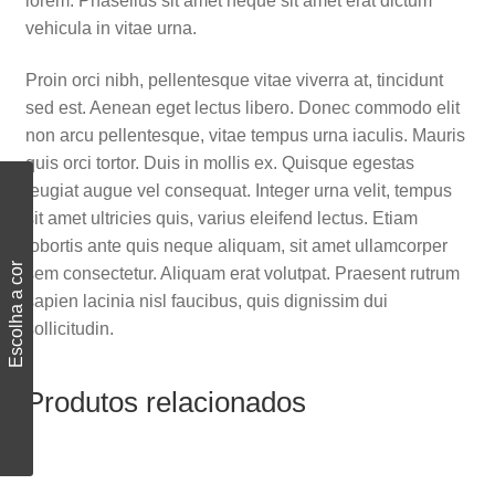
lorem. Phasellus sit amet neque sit amet erat dictum
vehicula in vitae urna.
Proin orci nibh, pellentesque vitae viverra at, tincidunt
sed est. Aenean eget lectus libero. Donec commodo elit
non arcu pellentesque, vitae tempus urna iaculis. Mauris
quis orci tortor. Duis in mollis ex. Quisque egestas
feugiat augue vel consequat. Integer urna velit, tempus
sit amet ultricies quis, varius eleifend lectus. Etiam
lobortis ante quis neque aliquam, sit amet ullamcorper
Escolha a cor
sem consectetur. Aliquam erat volutpat. Praesent rutrum
sapien lacinia nisl faucibus, quis dignissim dui
sollicitudin.
Produtos relacionados