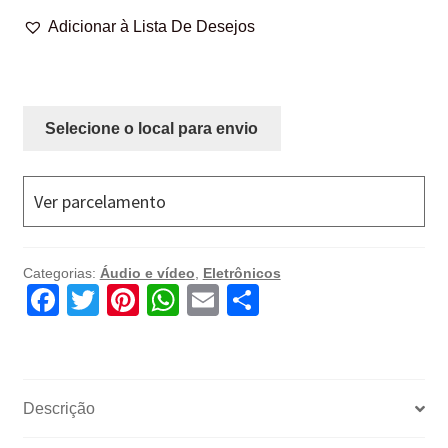
quantidade
Adicionar à Lista De Desejos
Selecione o local para envio
Ver parcelamento
Categorias:
Áudio e vídeo
,
Eletrônicos
F
T
Pi
W
E
C
a
wi
nt
h
m
o
c
tt
er
at
ail
m
e
er
e
s
p
Descrição
b
st
A
ar