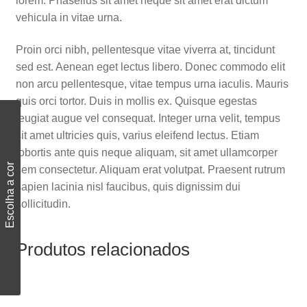
lorem. Phasellus sit amet neque sit amet erat dictum
vehicula in vitae urna.
Proin orci nibh, pellentesque vitae viverra at, tincidunt
sed est. Aenean eget lectus libero. Donec commodo elit
non arcu pellentesque, vitae tempus urna iaculis. Mauris
quis orci tortor. Duis in mollis ex. Quisque egestas
feugiat augue vel consequat. Integer urna velit, tempus
sit amet ultricies quis, varius eleifend lectus. Etiam
lobortis ante quis neque aliquam, sit amet ullamcorper
Escolha a cor
sem consectetur. Aliquam erat volutpat. Praesent rutrum
sapien lacinia nisl faucibus, quis dignissim dui
sollicitudin.
Produtos relacionados