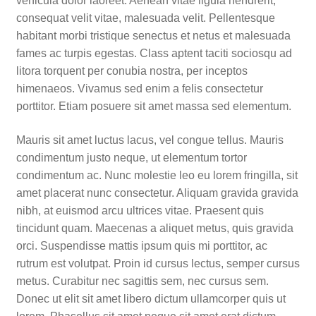
vehicula dolor laoreet. Aenean vitae ligula hendrerit,
consequat velit vitae, malesuada velit. Pellentesque
habitant morbi tristique senectus et netus et malesuada
fames ac turpis egestas. Class aptent taciti sociosqu ad
litora torquent per conubia nostra, per inceptos
himenaeos. Vivamus sed enim a felis consectetur
porttitor. Etiam posuere sit amet massa sed elementum.
Mauris sit amet luctus lacus, vel congue tellus. Mauris
condimentum justo neque, ut elementum tortor
condimentum ac. Nunc molestie leo eu lorem fringilla, sit
amet placerat nunc consectetur. Aliquam gravida gravida
nibh, at euismod arcu ultrices vitae. Praesent quis
tincidunt quam. Maecenas a aliquet metus, quis gravida
orci. Suspendisse mattis ipsum quis mi porttitor, ac
rutrum est volutpat. Proin id cursus lectus, semper cursus
metus. Curabitur nec sagittis sem, nec cursus sem.
Donec ut elit sit amet libero dictum ullamcorper quis ut