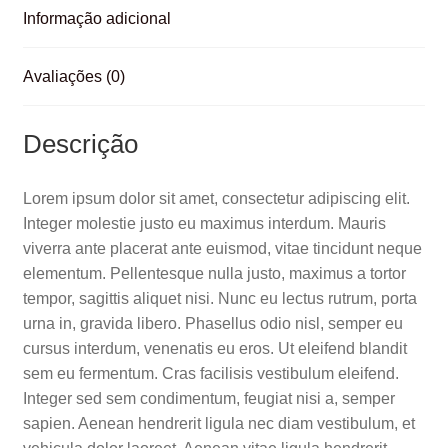
o
p
til
Informação adicional
o
p
h
k
ar
Avaliações (0)
Descrição
Lorem ipsum dolor sit amet, consectetur adipiscing elit.
Integer molestie justo eu maximus interdum. Mauris
viverra ante placerat ante euismod, vitae tincidunt neque
elementum. Pellentesque nulla justo, maximus a tortor
tempor, sagittis aliquet nisi. Nunc eu lectus rutrum, porta
urna in, gravida libero. Phasellus odio nisl, semper eu
cursus interdum, venenatis eu eros. Ut eleifend blandit
sem eu fermentum. Cras facilisis vestibulum eleifend.
Integer sed sem condimentum, feugiat nisi a, semper
sapien. Aenean hendrerit ligula nec diam vestibulum, et