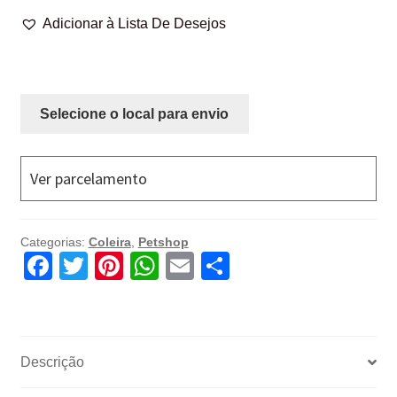
quantidade
Adicionar à Lista De Desejos
Selecione o local para envio
Ver parcelamento
Categorias:
Coleira
,
Petshop
F
T
Pi
W
E
C
a
wi
nt
h
m
o
c
tt
er
at
ail
m
e
er
e
s
p
Descrição
b
st
A
ar